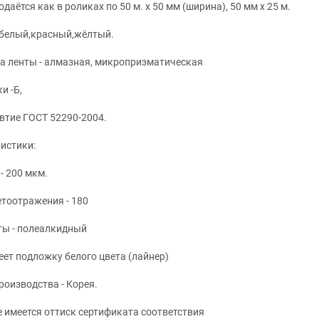
даётся как в роликах по 50 м. х 50 мм (ширина), 50 мм х 25 м.
- белый,красный,жёлтый.
а ленты - алмазная, микропризматическая
и -Б,
втие ГОСТ 52290-2004.
истики:
- 200 мкм.
етоотражения - 180
ты - полеалкидный
еет подложку белого цвета (лайнер)
роизводства - Корея.
е имеется оттиск сертификата соответствия