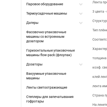
Лента про
Паровое оборудование
3 цвета 
Термоусадочные машины
Структур
Датеры
Тип плёнк
Фасовочно-упаковочные
машины со встроенным
Соответс
дозатором
Характер
Горизонтальные упаковочные
машины flow-pack (флоупак)
толщина 
Дозаторы
коэф. св
Вакуумные упаковочные
клей лен
машины
лента им
Ленты светоотражающие
Страна п
Степлеры для запечатывания
гофротары
На ленет