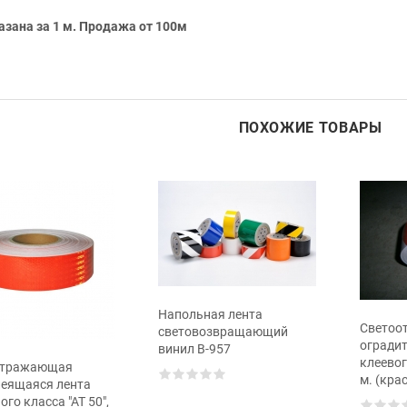
азана за 1 м. Продажа от 100м
ПОХОЖИЕ ТОВАРЫ
Напольная лента
Светоо
световозвращающий
оградит
винил В-957
клеевог
отражающая
м. (кра
еящаяся лента
го класса "АТ 50",