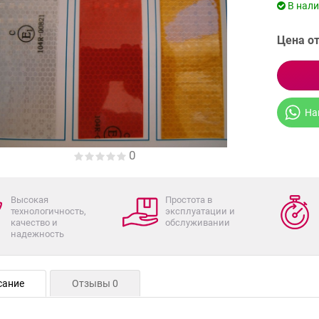
В нал
Цена от
На
0
Высокая
Простота в
технологичность,
эксплуатации и
качество и
обслуживании
надежность
сание
Отзывы 0