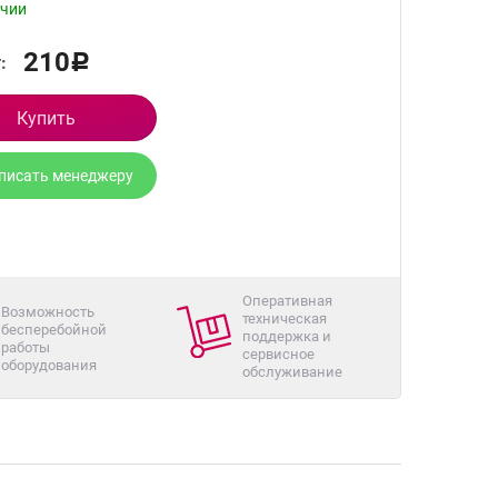
ичии
210
:
Р
Купить
писать менеджеру
Оперативная
Возможность
техническая
бесперебойной
поддержка и
работы
сервисное
оборудования
обслуживание