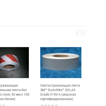
Светоот
ширина 1
тражающая
Светоотражающая лента
красная
ельная лента без
ЗМ™ Scotchlite™ SOLAS
о слоя, 50 мм х 100
Grade 3150-A (морская
сно-белая)
сертифицированная)