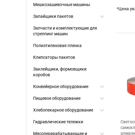
Мешкозашивочные машины
*Цена ук
Запайщики пакетов
Запчасти и комплектующие для
стреппинг машин
Полиэтиленовая пленка
Клипсаторы пакетов
Заклейщики, формовщики
коробов
Конвейерное оборудование
Пищевое оборудование
Светоотражающая лента,
Хлебопекарное оборудование
ширина 50 мм (аналог лент
3М)
юминесцентные
Гидравлические тележки
Свето
азивные ленты
самокл
p Glo Brite®" 7560 RU-
алмазно
Мясоперерабатывающее и