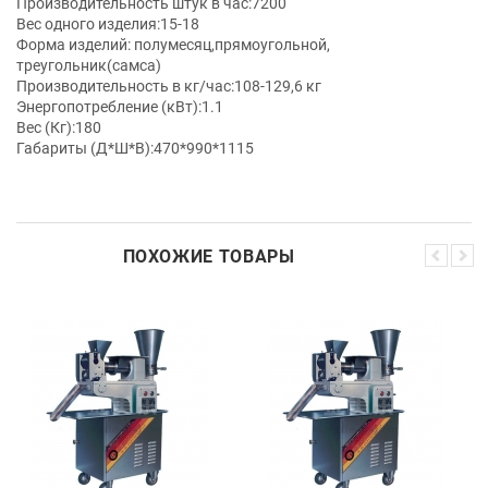
Производительность штук в час:7200
Вес одного изделия:15-18
Форма изделий: полумесяц,прямоугольной,
треугольник(самса)
Производительность в кг/час:108-129,6 кг
Энергопотребление (кВт):1.1
Вес (Кг):180
Габариты (Д*Ш*В):470*990*1115
ПОХОЖИЕ ТОВАРЫ