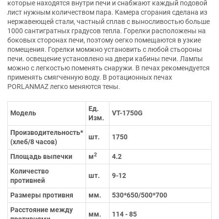
которые находятся внутри печи и снабжают каждый подовой
лист нужным количеством пара. Камера сгорания сделана из
нержавеющей стали, частный сплав с выносливостью больше
1000 сантигратных градусов тепла. Горелки расположены на
боковых сторонах печи, поэтому оегко помещаются в узкие
помещения. Горелки момжно установить с любой стьороны
печи. освещение установлено на двери кабины печи. Лампы
можно с легкостью поменять снаружи. В печах рекомендуется
применять смягченную воду. В ротационных печах
PORLANMAZ легко меняются тены.
Ед.
Модель
VT-1750G
Изм.
Производительность*
шт.
1750
(хлеб/8 часов)
2
Площадь выпечки
м
4.2
Количество
шт.
9-12
противней
Размеры противня
мм.
530*650/500*700
Расстояние между
мм.
114 - 85
противнями