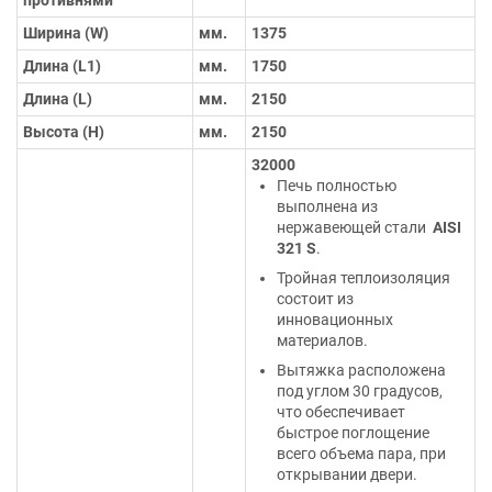
Ширина (W)
мм.
1375
Длина (L1)
мм.
1750
Длина (L)
мм.
2150
Высота (H)
мм.
2150
32000
Печь полностью
выполнена из
нержавеющей стали
AISI
321 S
.
Тройная теплоизоляция
состоит из
инновационных
материалов.
Вытяжка расположена
под углом 30 градусов,
что обеспечивает
быстрое поглощение
всего объема пара, при
открывании двери.